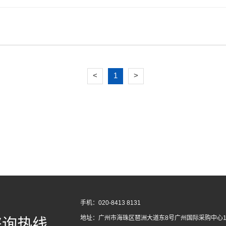
<
1
>
手机：020-8413 8131
地址：广州市海珠区琶洲大道东8号广州国际采购中心1
咨询热线