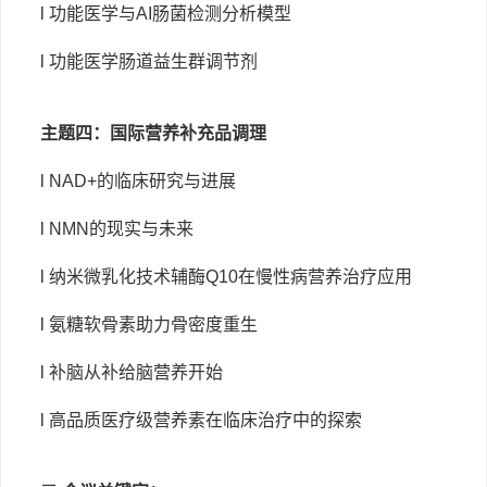
l
功能医学与
AI肠菌检测分析模型
l 功能医学肠道益生群调节剂
主题四：国际营养补充品调理
l NAD+的临床研究与进展
l NMN的现实与未来
l 纳米微乳化技术辅酶
Q10
在
慢性病营养治疗
应用
l 氨糖软骨素助力骨密度重生
l 补脑从补给脑营养开始
l 高品质医疗级营养素在临床治疗中的探索