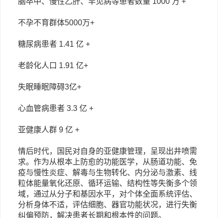
脑卒中、慢性乙肝、罕见病等患者数量
1000 万 +
不孕不育群体
5000万+
糖尿病患者
1.41 亿 +
老龄化人口
1.91 亿+
失眠睡眠障碍
3亿+
心血管病患者
3.3 亿 +
亚健康人群
9 亿 +
情后时代，国民对自身的亚健康管理，呈现出井喷需
求。作为从根本上防愈的功能医学，从肠道功能、免
疫与慢性炎症、解毒与生物转化、内分泌与激素、线
粒体能量氧化还原、循环运输、结构性等失衡多个领
域，通过从分子和基因水平，对个体全面系统评估、
分析身体不适，评估细胞、器官功能状况，进行失衡
纠偏预防，解决患者长期和根本性的问题。