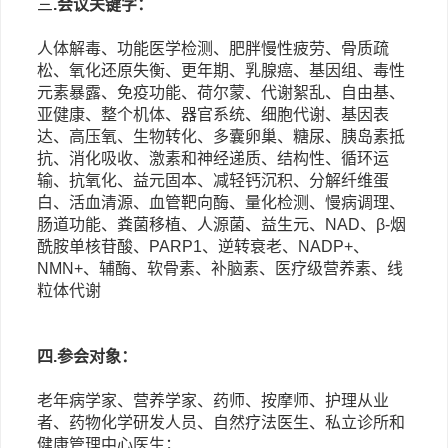
三
.会议关键字：
人体解毒、功能医学检测、肥胖慢性疲劳、骨质疏
松、氧化还原失衡、更年期、乳腺癌、基因组、毒性
元素暴露、免疫功能、荷尔蒙、代谢絮乱、自由基、
亚健康、整个机体、器官系统、细胞代谢、基因表
达、高压氧、生物转化、多囊卵巢、糖尿、胰岛素抵
抗、消化吸收、激素和神经递质、结构性、循环运
输、抗氧化、益元固本、减轻钙沉积、分解纤维蛋
白、活血清源、血管靶向酶、量化检测、慢病调理、
肠道功能、粪菌移植、人源菌、益生元、
NAD、
β-烟
酰胺单核苷酸、PARP1、逆转衰老、NADP+、
NMN+、辅酶、软骨素、补脑素、医疗级营养素、线
粒体代谢
四
.参会对象：
老年病学家、营养学家、药师、按摩师、护理从业
者、药物化学研发人员、自然疗法医生、私立诊所和
健康管理中心医生；