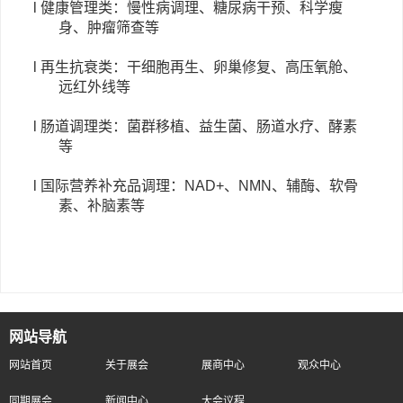
l 健康管理类：慢性病调理、糖尿病干预、科学瘦
身、肿瘤筛查等
l 再生抗衰类：干细胞再生、卵巢修复、高压氧舱、
远红外线等
l 肠道调理类：菌群移植、益生菌、肠道水疗、酵素
等
l
国际营养补充品调理：
NAD+、NMN、辅酶、软骨
素、补脑素等
网站导航
网站首页
关于展会
展商中心
观众中心
同期展会
新闻中心
大会议程