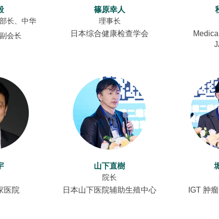
毅
篠原幸人
部长、中华
理事长
日本综合健康检查学会
Medica
副会长
宇
山下直樹
院长
家医院
日本山下医院辅助生殖中心
IGT 