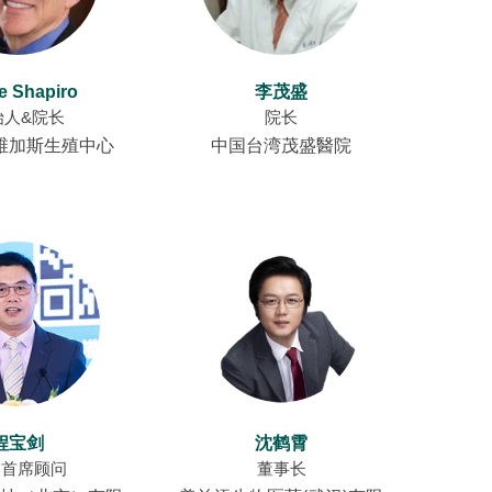
e Shapiro
李茂盛
始人&院长
院长
维加斯生殖中心
中国台湾茂盛醫院
程宝剑
沈鹤霄
国首席顾问
董事长