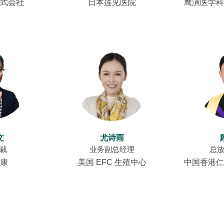
式会社
日本莲见医院
鹰演医学科
文
尤诗雨
裁
业务副总经理
总
康
美国 EFC 生殖中心
中国香港仁