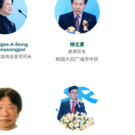
Downloads
riges-A-Nong
柳圭夏
tanasongpol
政府区长
旅游局东亚司司长
韩国大邱广域市中区