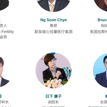
欢
Ng Soon Chye
Bruc
责人
教授
创
ertility
新加坡心佳馨医疗集团
美国拉斯
e 诊所
苏
日下 康子
部科长
副院长
全