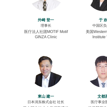
外崎 登一
于 
理事长
中国区负
医疗法人社团MOTIF Motif
美国Western F
GINZA Clinic
Institut
東山 建一
文都
日本润东株式会社 社长
医疗事业