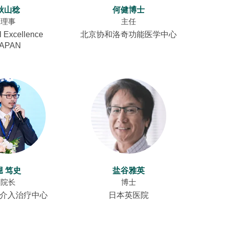
秋山稔
何健博士
理事
主任
l Excellence
北京协和洛奇功能医学中心
JAPAN
堀 笃史
盐谷雅英
院长
博士
肿瘤介入治疗中心
日本英医院