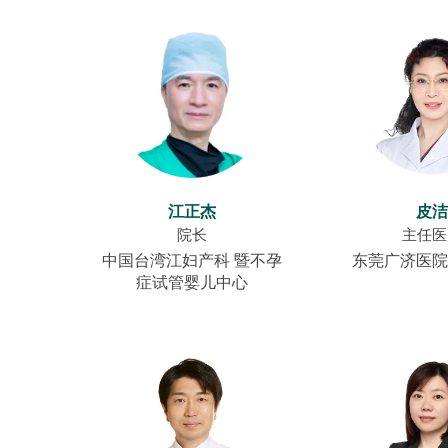
江正杰
皮洁
院长
主任医
中国台湾江妇产科 暨不孕
东莞广济医院
症试管婴儿中心