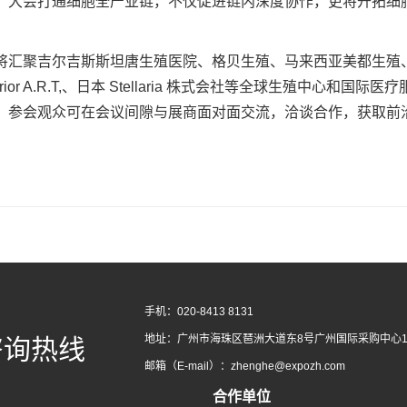
，大会打通细胞全产业链，不仅促进链内深度协作，更将开拓细
将汇聚吉尔吉斯斯坦唐生殖医院、格贝生殖、马来西亚美都生殖
rior A.R.T,、日本 Stellaria 株式会社等全球生殖中心
。参会观众可在会议间隙与展商面对面交流，洽谈合作，获取前
手机：020-8413 8131
地址：广州市海珠区琶洲大道东8号广州国际采购中心1
咨询热线
邮箱（E-mail）：zhenghe@expozh.com
合作单位