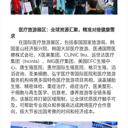
医疗旅游展区：全球资源汇聚，精准对接健康需
求
在国际医疗旅游展区，包括泰国国家旅游局、韩
国釜山经济振兴院、韩国大邱医疗旅游、
医通国際医
療株式会社、
X医美集团、
CLINIC 9ru、
运世达医疗
集团（
Incinta）、
IMG医疗集团、
美国
EFC生殖中
心、
唐生殖医院
、
惠世国际生殖医院、格贝生殖、滔
滔咨询、圣美细胞、弘宇医疗等国际医院和医疗旅游
服务机构将携多国特色医疗旅游项目亮相，涵盖辅助
生殖、精密体检、重症治疗、癌症治疗、医美整形、
干细胞与再生医学、抗衰老、康养旅游等全链条服
务。该展区将打破区域限制，让全球优质医疗触手可
及，可帮助专业观众和参展商达成跨境医疗合作意
向，极大节省出国考察的时间和经济成本。