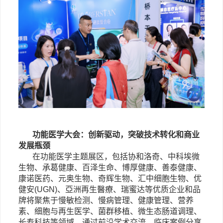
功能医学大会：创新驱动，突破
技术
转化
和商业
发展
瓶颈
在功能医学主题展区，包括协和洛奇、中科埃微
生物、承葛健康、百泽生命、博厚健康、善泰健康、
康诺医药、元奥生物、奇辉生物、汇中细胞生物、优
健安
(UGN)、亞洲再生醫療、瑞蜜达等优质企业和品
牌将聚焦于慢敏检测、慢病管理、健康管理、营养
素、细胞与再生医学、菌群移植、微生态肠道调理、
长寿科技等领域，通过前沿学术交流、临床案例分享