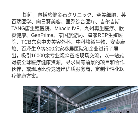
期间，包括悠健金石クリニック、圣美细胞、英
百瑞医学、向日葵美容、匡乔综合医疗、吉尔吉斯
TANG唐生殖医院、Miracle IVF、九州再生医疗、欣
睿健康、GenPrime、泰国旅游局、皇家REP生殖医
院、TCB东京中央美容外科、中科埃微生物、安泰康
旅、百泽生命等300余家参展医院和企业进行了展
出，吸引16000余专业观众莅临现场交流，以一站式
对接全球医疗健康资源，寻求具有前景的项目和合作
伙伴，或现场比价竞选出优质服务商，定制个性化医
疗健康方案。